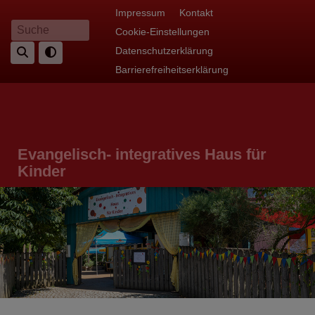
Direkt
Fußbereichsmenü
Impressum
Kontakt
zum
Cookie-Einstellungen
Suche
Inhalt
Datenschutzerklärung
Barrierefreiheitserklärung
Evangelisch- integratives Haus für
Kinder