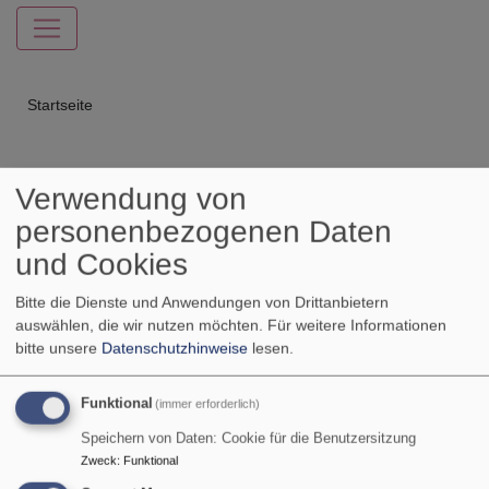
Hauptnavigation
Breadcrumb
Startseite
Start
Verwendung von
personenbezogenen Daten
und Cookies
„Herzlich Willkommen im Haus für Kinder- ein Ort, in dem
Bitte die Dienste und Anwendungen von Drittanbietern
Vielfalt gelebt wird, Freundschaften entstehen und jedes Kind
auswählen, die wir nutzen möchten.
Für weitere Informationen
bitte unsere
Datenschutzhinweise
lesen.
liebevoll und kompetent auf seinem individuellen Weg
begleitet wird.“
Funktional
(immer erforderlich)
Wir betreuen Kinder
vom ersten Lebensjahr bis zur 4.
Speichern von Daten: Cookie für die Benutzersitzung
Klasse
– in
einer Krippengruppe
,
drei
Zweck
:
Funktional
Kindergartengruppen
und bis zu
54 Hortkindern
.