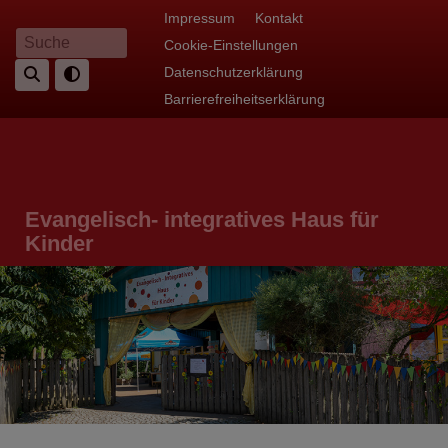
Direkt
Fußbereichsmenü
Impressum
Kontakt
zum
Cookie-Einstellungen
Suche
Inhalt
Datenschutzerklärung
Barrierefreiheitserklärung
Evangelisch- integratives Haus für
Kinder